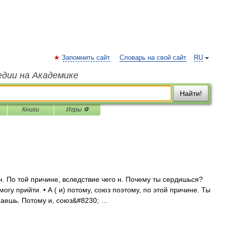
Запомнить сайт
Словарь на свой сайт
RU
едии на Академике
Найти!
Книги
Игры ⚽
 По той причине, вследствие чего н. Почему ты сердишься?
могу прийти. • А ( и) потому, союз поэтому, по этой причине. Ты
маешь. Потому и, союз&#8230; …