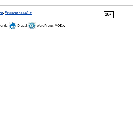
ка
,
Реклама на сайте
18+
omla,
Drupal,
WordPress, MODx.