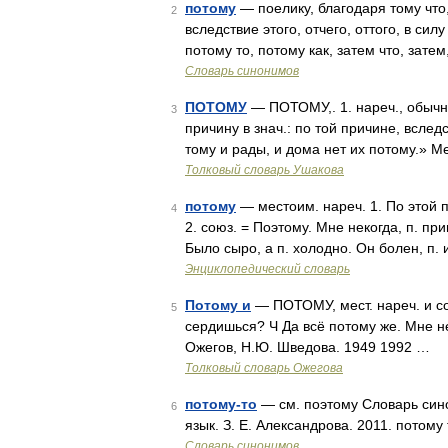
потому
— поелику, благодаря тому что,
2
вследствие этого, отчего, оттого, в силу
потому то, потому как, затем что, затем
Словарь синонимов
ПОТОМУ
— ПОТОМУ,. 1. нареч., обычно
3
причину в знач.: по той причине, вслед
тому и рады, и дома нет их потому.» 
Толковый словарь Ушакова
потому
— местоим. нареч. 1. По этой п
4
2. союз. = Поэтому. Мне некогда, п. п
Было сыро, а п. холодно. Он болен, п. 
Энциклопедический словарь
Потому и
— ПОТОМУ, мест. нареч. и со
5
сердишься? Ч Да всё потому же. Мне не
Ожегов, Н.Ю. Шведова. 1949 1992 …
Толковый словарь Ожегова
потому-то
— см. поэтому Словарь сино
6
язык. З. Е. Александрова. 2011. потому
Словарь синонимов