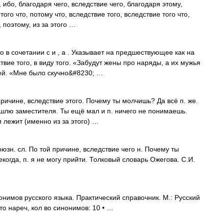
 ибо, благодаря чего, вследствие чего, благодаря этому,
 того что, потому что, вследствие того, вследствие того что,
, поэтому, из за этого …
 в сочетании с и , а . Указывает на предшествующее как на
ствие того, в виду того. «Забудут жены про наряды, а их мужья
Мей. «Мне было скучно&#8230; …
ричине, вследствие этого. Почему ты молчишь? Да всё п. же.
ришлю заместителя. Ты ещё мал и п. ничего не понимаешь.
и лежит (именно из за этого) …
юзн. сл. По той причине, вследствие чего н. Почему ты
когда, п. я не могу прийти. Толковый словарь Ожегова. С.И.
нимов русского языка. Практический справочник. М.: Русский
 то нареч, кол во синонимов: 10 • …