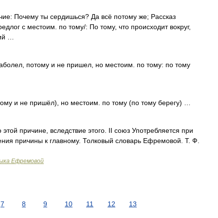
чие: Почему ты сердишься? Да всё потому же; Рассказ
едлог с местоим. по тому/: По тому, что происходит вокруг,
ий …
заболел, потому и не пришел, но местоим. по тому: по тому
ому и не пришёл), но местоим. по тому (по тому берегу) …
 этой причине, вследствие этого. II союз Употребляется при
ния причины к главному. Толковый словарь Ефремовой. Т. Ф.
зыка Ефремовой
7
8
9
10
11
12
13