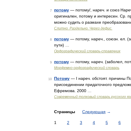
потому
— потому/, нареч. и союз Наре
7
оригинален, потому и интересен. Ср. пр
можно судить о размахе преобразован
Слитно. Раздельно. Через дефис.
потому
— потому, нареч., союзн. ел. (
8
пути) …
Орфографический словарь-справочник
потому
— потому, нареч. (заболел, пот
9
Морфемно-орфографический словарь
Потому
— I нареч. обстоят. причины По
10
присоединении придаточного предложе
Ефремова. 2000 …
Современный толковый словарь русского я
Страницы
Следующая
→
1
2
3
4
5
6